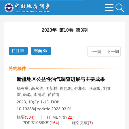
2023年 第10卷 第3期
栏目
封面
上一期
|
下一期
特约稿件
新疆地区公益性油气调查进展与主要成果
杨有星
,
高永进
,
周新桂
,
白忠凯
,
孙相灿
,
张远银
,
刘亚
雷
,
韩淼
,
李清瑶
,
苗苗青
2023, 10(3): 1-15.
DOI:
10.19388/j.zgdzdc.2023.03.01
摘要
(
334
)
HTML全文
(
22
)
PDF[
51059KB
]
(
164
)
施引文献
(
7
)