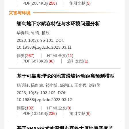
PDF[
2064KB
]
(
258
)
施引文献
(
5
)
灾害与环境
缅甸地下水赋存特征与水环境问题分析
毕奔腾
,
许琦
,
杨辰
2023, 10(3): 95-101.
DOI:
10.19388/j.zgdzdc.2023.03.11
摘要
(
267
)
HTML全文
(
11
)
PDF[
6873KB
]
(
96
)
施引文献
(
1
)
基于可靠度理论的地震滑坡运动距离预测模型
杨明钰
,
陈红旗
,
祁小博
,
邹宗山
,
王光兵
,
刘红岩
2023, 10(3): 102-109.
DOI:
10.19388/j.zgdzdc.2023.03.12
摘要
(
192
)
HTML全文
(
9
)
PDF[
1331KB
]
(
236
)
施引文献
(
6
)
基于SBAS技术的深圳市赛格大厦地表形变监