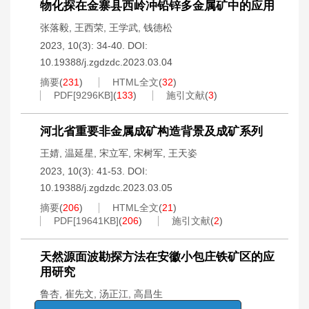
物化探在金寨县西岭冲铅锌多金属矿中的应用
张落毅
,
王西荣
,
王学武
,
钱德松
2023, 10(3): 34-40.
DOI:
10.19388/j.zgdzdc.2023.03.04
摘要
(
231
)
HTML全文
(
32
)
PDF[
9296KB
]
(
133
)
施引文献
(
3
)
河北省重要非金属成矿构造背景及成矿系列
王婧
,
温延星
,
宋立军
,
宋树军
,
王天姿
2023, 10(3): 41-53.
DOI:
10.19388/j.zgdzdc.2023.03.05
摘要
(
206
)
HTML全文
(
21
)
PDF[
19641KB
]
(
206
)
施引文献
(
2
)
天然源面波勘探方法在安徽小包庄铁矿区的应
用研究
鲁杏
,
崔先文
,
汤正江
,
高昌生