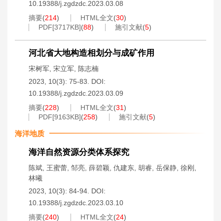
10.19388/j.zgdzdc.2023.03.08
摘要
(
214
)
HTML全文
(
30
)
PDF[
3717KB
]
(
88
)
施引文献
(
5
)
河北省大地构造相划分与成矿作用
宋树军
,
宋立军
,
陈志楠
2023, 10(3): 75-83.
DOI:
10.19388/j.zgdzdc.2023.03.09
摘要
(
228
)
HTML全文
(
31
)
PDF[
9163KB
]
(
258
)
施引文献
(
5
)
海洋地质
海洋自然资源分类体系探究
陈斌
,
王蜜蕾
,
邹亮
,
薛碧颖
,
仇建东
,
胡睿
,
岳保静
,
徐刚
,
林曦
2023, 10(3): 84-94.
DOI:
10.19388/j.zgdzdc.2023.03.10
摘要
(
240
)
HTML全文
(
24
)