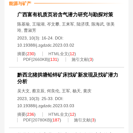
能源与矿产
广西富有机质页岩含气潜力研究与勘探对策
陈基瑜
,
王瑞湖
,
岑文攀
,
王来军
,
陆济璞
,
陈海武
,
张美
玲
,
曹淑芳
2023, 10(3): 16-24.
DOI:
10.19388/j.zgdzdc.2023.03.02
摘要
(
230
)
HTML全文
(
12
)
PDF[
2660KB
]
(
131
)
施引文献
(
3
)
黔西北猪拱塘铅锌矿床找矿新发现及找矿潜力
分析
吴大文
,
蔡京辰
,
何良伦
,
王军
,
杨天
,
黄庆
2023, 10(3): 25-33.
DOI:
10.19388/j.zgdzdc.2023.03.03
摘要
(
236
)
HTML全文
(
12
)
PDF[
20780KB
]
(
187
)
施引文献
(
3
)