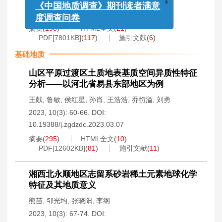
2023, 10(3): 54-59.
DOI:
x
《中国地质调查》期刊读者满意
10.19388/j.zgdzdc.2023.03.06
度调查问卷
摘要
(
190
)
HTML全文
(
21
)
PDF[
7801KB
]
(
117
)
施引文献
(
6
)
基础地质
山区平原过渡区土质地表基质空间异质性特征
分析——以河北省易县东部地区为例
王献
,
鲁敏
,
侯红星
,
孙肖
,
王浩浩
,
乔衍溢
,
刘勇
2023, 10(3): 60-66.
DOI:
10.19388/j.zgdzdc.2023.03.07
摘要
(
295
)
HTML全文
(
10
)
PDF[
12602KB
]
(
81
)
施引文献
(
11
)
湘西北永顺地区志留系砂岩稀土元素地球化学
特征及其地质意义
熊苗
,
邹光均
,
张晓阳
,
李纲
2023, 10(3): 67-74.
DOI: