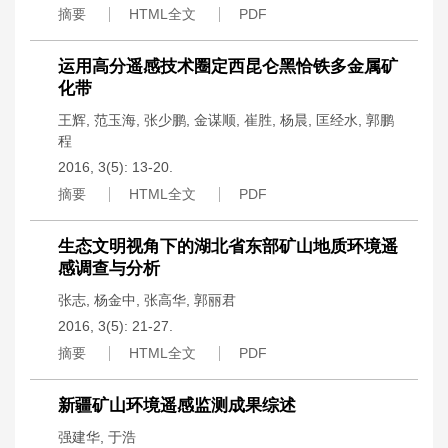
摘要
HTML全文
PDF
运用高分遥感技术圈定西昆仑黑恰铁多金属矿
化带
王辉
,
范玉海
,
张少鹏
,
金谋顺
,
崔胜
,
杨晨
,
匡经水
,
郭鹏
程
2016, 3(5): 13-20.
摘要
HTML全文
PDF
生态文明视角下的湖北省东部矿山地质环境遥
感调查与分析
张志
,
杨金中
,
张高华
,
郭丽君
2016, 3(5): 21-27.
摘要
HTML全文
PDF
新疆矿山环境遥感监测成果综述
强建华
,
于浩