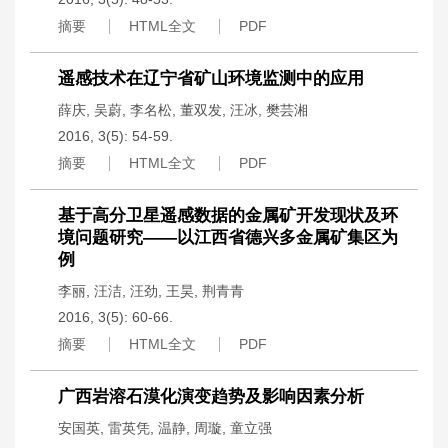
摘要
HTML全文
PDF
遥感技术在辽宁省矿山环境监测中的应用
薛庆
,
吴蔚
,
李名松
,
董双发
,
汪冰
,
樊芸湘
2016, 3(5): 54-59.
摘要
HTML全文
PDF
基于高分卫星遥感数据的金属矿开发现状及环
境问题研究——以江西省德兴多金属矿集区为
例
李丽
,
汪洁
,
汪劲
,
王昊
,
荆青青
2016, 3(5): 60-66.
摘要
HTML全文
PDF
广西岩溶石漠化演变趋势及影响因素分析
安国英
,
雷英凭
,
温静
,
周璇
,
童立强