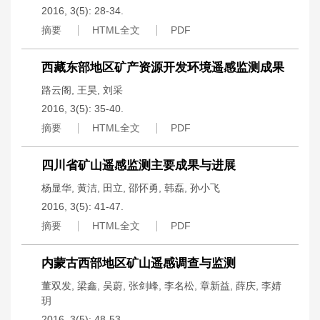
2016, 3(5): 28-34.
摘要
HTML全文
PDF
西藏东部地区矿产资源开发环境遥感监测成果
路云阁
,
王昊
,
刘采
2016, 3(5): 35-40.
摘要
HTML全文
PDF
四川省矿山遥感监测主要成果与进展
杨显华
,
黄洁
,
田立
,
邵怀勇
,
韩磊
,
孙小飞
2016, 3(5): 41-47.
摘要
HTML全文
PDF
内蒙古西部地区矿山遥感调查与监测
董双发
,
梁鑫
,
吴蔚
,
张剑峰
,
李名松
,
章新益
,
薛庆
,
李婧
玥
2016, 3(5): 48-53.