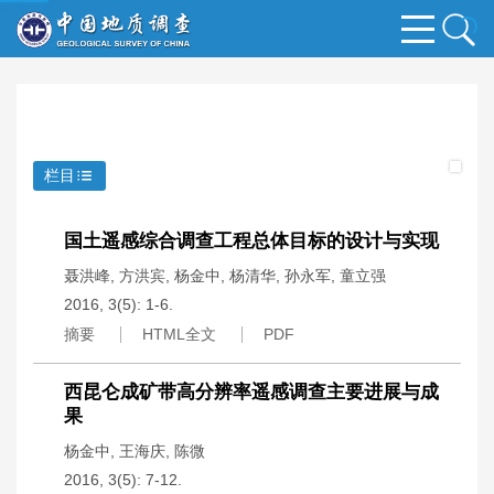
栏目
国土遥感综合调查工程总体目标的设计与实现
聂洪峰
,
方洪宾
,
杨金中
,
杨清华
,
孙永军
,
童立强
2016, 3(5): 1-6.
摘要
HTML全文
PDF
西昆仑成矿带高分辨率遥感调查主要进展与成
果
杨金中
,
王海庆
,
陈微
2016, 3(5): 7-12.