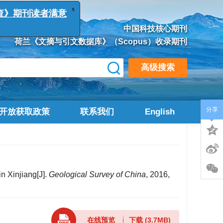
x
调查》期刊读者满意
中国科技核心期刊
荷兰《文摘与引文数据库》（Scopus）收录期刊
高级搜索
分享
开放获取政策
联系我们
English
n Xinjiang[J].
Geological Survey of China
, 2016,
在线预览
下载
(3.7MB)