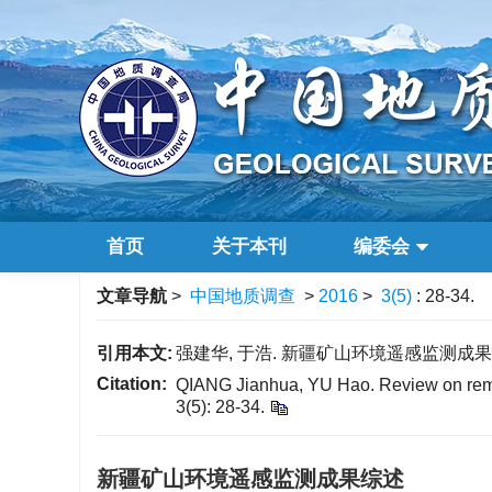
首页
关于本刊
编委会
文章导航
>
中国地质调查
>
2016
>
3(5)
: 28-34.
引用本文:
强建华, 于浩. 新疆矿山环境遥感监测成果综述[J].
Citation:
QIANG Jianhua, YU Hao. Review on remote
3(5): 28-34.
新疆矿山环境遥感监测成果综述