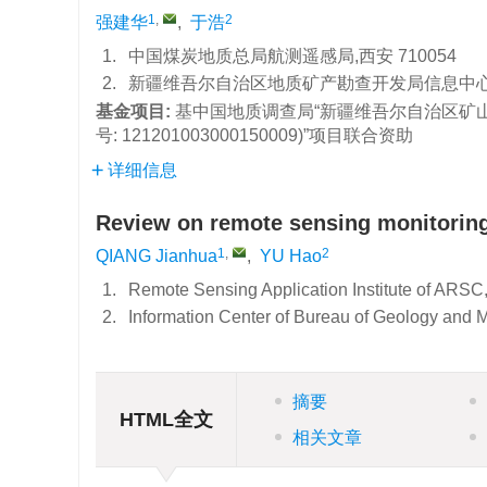
1
,
2
强建华
,
于浩
1.
中国煤炭地质总局航测遥感局,西安 710054
2.
新疆维吾尔自治区地质矿产勘查开发局信息中心,乌
基金项目:
基中国地质调查局“新疆维吾尔自治区矿山环境监
号: 121201003000150009)”项目联合资助
详细信息
Review on remote sensing monitoring 
1
,
2
QIANG Jianhua
,
YU Hao
1.
Remote Sensing Application Institute of ARSC
2.
Information Center of Bureau of Geology and 
摘要
HTML全文
相关文章