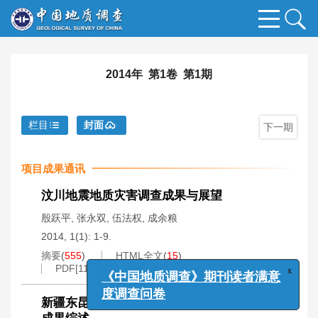
2014年 第1卷 第1期
栏目
封面
下一期
项目成果通讯
汶川地震地质灾害调查成果与展望
殷跃平
,
张永双
,
伍法权
,
成余粮
2014, 1(1): 1-9.
摘要
(
555
)
HTML全文
(
15
)
x
《中国地质调查》期刊读者满意
PDF[
11650KB
]
(
159
)
度调查问卷
新疆东昆仑-阿尔金区域化探工作进展及主要