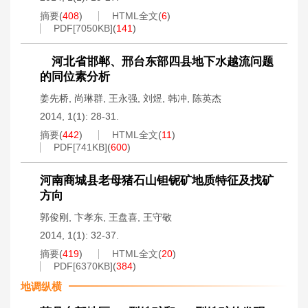
摘要
(
408
)
HTML全文
(
6
)
PDF[
7050KB
]
(
141
)
河北省邯郸、邢台东部四县地下水越流问题
的同位素分析
姜先桥
,
尚琳群
,
王永强
,
刘煜
,
韩冲
,
陈英杰
2014, 1(1): 28-31.
摘要
(
442
)
HTML全文
(
11
)
PDF[
741KB
]
(
600
)
河南商城县老母猪石山钽铌矿地质特征及找矿
方向
郭俊刚
,
卞孝东
,
王盘喜
,
王守敬
2014, 1(1): 32-37.
摘要
(
419
)
HTML全文
(
20
)
PDF[
6370KB
]
(
384
)
地调纵横