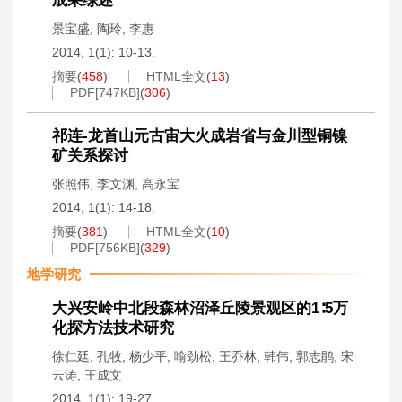
成果综述
景宝盛
,
陶玲
,
李惠
2014, 1(1): 10-13.
摘要
(
458
)
HTML全文
(
13
)
PDF[
747KB
]
(
306
)
祁连-龙首山元古宙大火成岩省与金川型铜镍
矿关系探讨
张照伟
,
李文渊
,
高永宝
2014, 1(1): 14-18.
摘要
(
381
)
HTML全文
(
10
)
PDF[
756KB
]
(
329
)
地学研究
大兴安岭中北段森林沼泽丘陵景观区的1∶5万
化探方法技术研究
徐仁廷
,
孔牧
,
杨少平
,
喻劲松
,
王乔林
,
韩伟
,
郭志鹃
,
宋
云涛
,
王成文
2014, 1(1): 19-27.