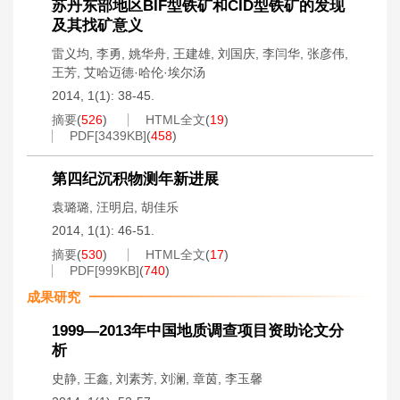
苏丹东部地区BIF型铁矿和CID型铁矿的发现
及其找矿意义
雷义均
,
李勇
,
姚华舟
,
王建雄
,
刘国庆
,
李闫华
,
张彦伟
,
王芳
,
艾哈迈德·哈伦·埃尔汤
2014, 1(1): 38-45.
摘要
(
526
)
HTML全文
(
19
)
PDF[
3439KB
]
(
458
)
第四纪沉积物测年新进展
袁璐璐
,
汪明启
,
胡佳乐
2014, 1(1): 46-51.
摘要
(
530
)
HTML全文
(
17
)
PDF[
999KB
]
(
740
)
成果研究
1999—2013年中国地质调查项目资助论文分
析
史静
,
王鑫
,
刘素芳
,
刘澜
,
章茵
,
李玉馨