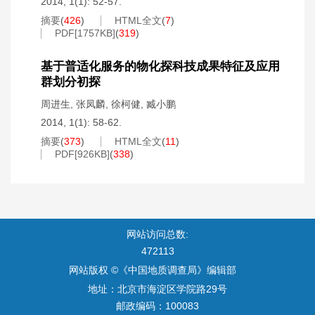
2014, 1(1): 52-57.
摘要
(
426
)
HTML全文
(
7
)
PDF[
1757KB
]
(
319
)
基于普适化服务的物化探科技成果特征及应用
群划分初探
周进生
,
张凤麟
,
徐柯健
,
臧小鹏
2014, 1(1): 58-62.
摘要
(
373
)
HTML全文
(
11
)
PDF[
926KB
]
(
338
)
网站访问总数:
472113
网站版权 ©《中国地质调查局》编辑部
地址：北京市海淀区学院路29号
邮政编码：100083