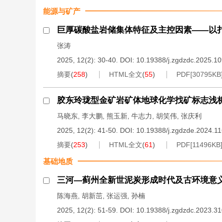
能源与矿产
巨厚碳酸盐岩储集体特征及主控因素——以
张涛
2025, 12(2): 30-40.
DOI:
10.19388/j.zgdzdc.2025.1
摘要
(
258
)
HTML全文
(
55
)
PDF[
30795KB
胶东玲珑型金矿岩矿体地球化学找矿标志浅
马晓东
,
李大鹏
,
熊玉新
,
牛志力
,
胡笑伟
,
张庆利
2025, 12(2): 41-50.
DOI:
10.19388/j.zgdzde.2024.1
摘要
(
253
)
HTML全文
(
61
)
PDF[
11496KB
基础地质
三河—蓟州全新世泥炭形成时代及古环境意
陈海燕
,
胡新茁
,
张运强
,
孙楠
2025, 12(2): 51-59.
DOI:
10.19388/j.zgdzdc.2023.3