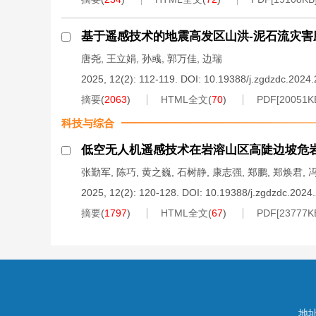
基于遥感技术的地震高发区山洪-泥石流灾害应
唐尧
,
王立娟
,
孙彧
,
郭万佳
,
边瑞
2025, 12(2): 112-119.
DOI:
10.19388/j.zgdzdc.2024
摘要
(
2063
)
HTML全文
(
70
)
PDF[
20051K
科技与综合
低空无人机遥感技术在岩溶山区高陡边坡危
张勤军
,
陈巧
,
黄之巍
,
石树静
,
康志强
,
郑鹏
,
郑焕君
,
2025, 12(2): 120-128.
DOI:
10.19388/j.zgdzdc.2024
摘要
(
1797
)
HTML全文
(
67
)
PDF[
23777K
地