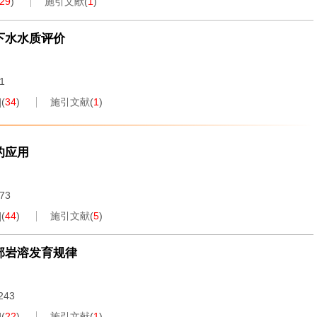
29
)
施引文献
(
1
)
下水水质评价
61
]
(
34
)
施引文献
(
1
)
的应用
173
]
(
44
)
施引文献
(
5
)
部岩溶发育规律
.243
]
(
22
)
施引文献
(
1
)