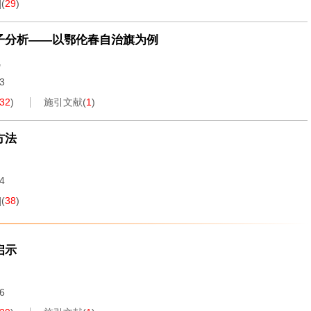
]
(
29
)
子分析——以鄂伦春自治旗为例
飞
93
32
)
施引文献
(
1
)
方法
24
]
(
38
)
启示
46