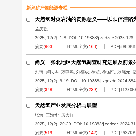
新兴矿产氢能源专栏
天然氢对页岩油的资源意义——以阳信洼陷
孟庆强
2025, 12(2): 1-8.
DOI:
10.19388/j.zgdzdc.2025.126
摘要
(
603
)
HTML全文
(
168
)
PDF[
5980KB
尚义—张北地区天然氢调查研究进展及前景
刘玮
,
卢民杰
,
万燕鸣
,
刘德成
,
徐超
,
徐国忠
,
刘曦元
,
2025, 12(2): 9-19.
DOI:
10.19388/j.zgdzdc.2024.384
摘要
(
848
)
HTML全文
(
239
)
PDF[
11236K
天然氢产业发展分析与展望
张炜
,
王海华
,
房大任
2025, 12(2): 20-29.
DOI:
10.19388/j.zgdzdc.2024.3
摘要
(
519
)
HTML全文
(
142
)
PDF[
2937KB