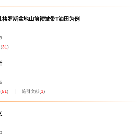
扎格罗斯盆地山前褶皱带T油田为例
09
]
(
31
)
析
16
]
(
51
)
施引文献
(
1
)
义
10