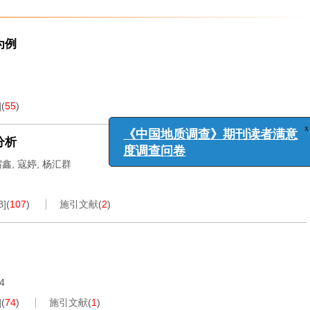
为例
x
《中国地质调查》期刊读者满意
]
(
55
)
度调查问卷
分析
宿鑫
,
寇婷
,
杨汇群
B
]
(
107
)
施引文献
(
2
)
14
]
(
74
)
施引文献
(
1
)