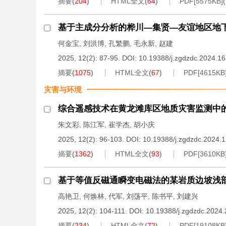
摘要
(
204
)
HTML全文
(
64
)
PDF[
5575KB
]
(
基于主成分分析的桦川—集贤—友谊地区地
何金宝
,
刘洪博
,
孔繁鹏
,
毛永新
,
赵建
2025, 12(2): 87-95.
DOI:
10.19388/j.zgdzdc.2024.1
摘要
(
1075
)
HTML全文
(
67
)
PDF[
4615KB
灾害与环境
综合遥感技术在黄龙滩库区地质灾害监测中
朱文彩
,
陈江军
,
崔学杰
,
胡小庆
2025, 12(2): 96-103.
DOI:
10.19388/j.zgdzdc.2024.
摘要
(
1362
)
HTML全文
(
93
)
PDF[
3610KB
基于等值反磁通瞬变电磁法的某岩质边坡浅
高艳卫
,
何焕林
,
代军
,
刘荡平
,
陈书平
,
刘建兴
2025, 12(2): 104-111.
DOI:
10.19388/j.zgdzdc.2024
摘要
(
234
)
HTML全文
(
72
)
PDF[
19108KB