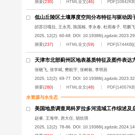
摘要
(
230
)
HTML全文
(
46
)
PDF[
10842KB
低山丘陵区土壤厚度空间分布特征与驱动因
邰苏日嘎拉
,
王永亮
,
陈国栋
,
李永春
,
杜雨春子
,
苟鹏
2025, 12(2): 60-68.
DOI:
10.19388/j.zgdzdc.2023.2
摘要
(
237
)
HTML全文
(
59
)
PDF[
5744KB
]
(
天津市北部蓟州区地表基质特征及图件表达
张晓飞
,
张学斌
,
樊航宇
,
张树栋
,
李明辰
2025, 12(2): 69-77.
DOI:
10.19388/j.zgdzdc.2023.3
摘要
(
280
)
HTML全文
(
48
)
PDF[
14057KB
水资源与水生态
美国地质调查局科罗拉多河流域工作综述及
赵睿
,
王海华
,
房大任
,
胡欣琪
2025, 12(2): 78-86.
DOI:
10.19388/j.zgdzdc.2024.1