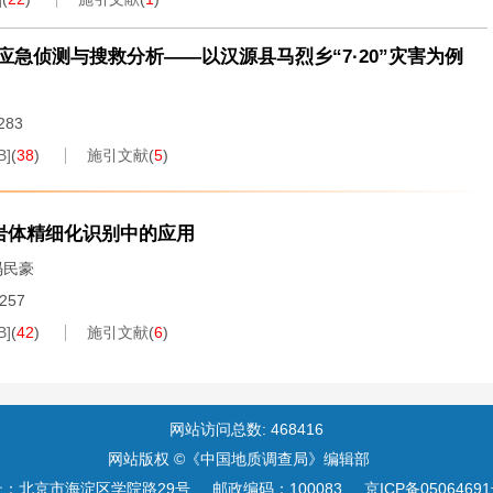
急侦测与搜救分析——以汉源县马烈乡“7·20”灾害为例
.283
B
]
(
38
)
施引文献
(
5
)
岩体精细化识别中的应用
冯民豪
.257
B
]
(
42
)
施引文献
(
6
)
网站访问总数:
468416
网站版权 ©《中国地质调查局》编辑部
址：北京市海淀区学院路29号
邮政编码：100083
京ICP备05064691