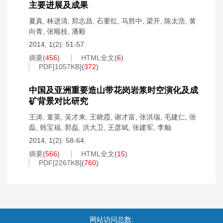
主要进展及成果
夏真
,
林进清
,
郑志昌
,
石要红
,
马胜中
,
梁开
,
陈太浩
,
黄
向青
,
张顺枝
,
潘毅
2014, 1(2): 51-57.
摘要
(
456
)
HTML全文
(
6
)
PDF[
1057KB
]
(
372
)
中国及亚洲重要造山带花岗岩浆时空演化及成
矿背景对比研究
王涛
,
童英
,
吴才来
,
王晓霞
,
谢才富
,
张洪瑞
,
毛建仁
,
张
磊
,
韩宝福
,
郭磊
,
洪大卫
,
王彦斌
,
张建军
,
李舢
2014, 1(2): 58-64.
摘要
(
566
)
HTML全文
(
15
)
PDF[
2267KB
]
(
760
)
网站访问总数: