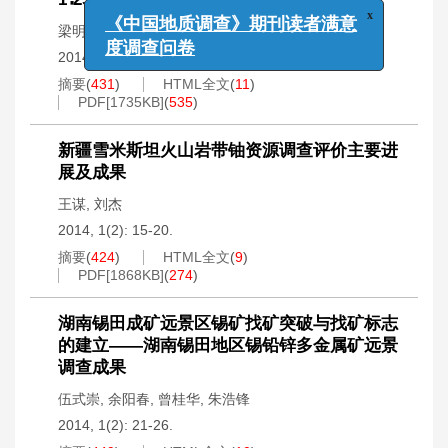
x
《中国地质调查》期刊读者满意
梁明宏
,
霍勤知
,
李海林
度调查问卷
2014, 1(2): 7-14.
摘要
(
431
)
HTML全文
(
11
)
PDF[
1735KB
]
(
535
)
新疆雪米斯坦火山岩带铀资源调查评价主要进
展及成果
王谋
,
刘杰
2014, 1(2): 15-20.
摘要
(
424
)
HTML全文
(
9
)
PDF[
1868KB
]
(
274
)
湖南锡田成矿远景区锡矿找矿突破与找矿标志
的建立——湖南锡田地区锡铅锌多金属矿远景
调查成果
伍式崇
,
余阳春
,
曾桂华
,
朱浩锋
2014, 1(2): 21-26.