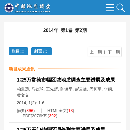
2014年 第1卷 第2期
栏目
封面
上一期
|
下一期
项目成果通讯
1∶25万常德市幅区域地质调查主要进展及成果
柏道远
,
马铁球
,
王先辉
,
陈渡平
,
彭云益
,
周柯军
,
李纲
,
黄文义
2014, 1(2): 1-6.
摘要
(
396
)
HTML全文
(
13
)
PDF[
2076KB
]
(
392
)
1∶25万玉门镇幅区调修测主要进展及成果