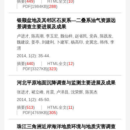
摘要
(
449
)
HTML全文
(
10
)
PDF[
1984KB
]
(
288
)
银额盆地及其邻区石炭系—二叠系油气资源远
景调查主要进展及成果
卢进才
,
陈高潮
,
李玉宏
,
魏仙样
,
赵省民
,
党犇
,
陈践发
,
魏建设
,
姜亭
,
刘建利
,
卜建军
,
杨高印
,
史冀忠
,
韩伟
,
李
渭
2014, 1(2): 35-44.
摘要
(
440
)
HTML全文
(
12
)
PDF[
3327KB
]
(
323
)
河北平原地面沉降调查与监测主要进展及成果
张进才
,
褚立峰
,
肖震
,
卢泽昌
,
沈荣辉
,
陈英杰
2014, 1(2): 45-50.
摘要
(
513
)
HTML全文
(
11
)
PDF[
4769KB
]
(
305
)
珠江三角洲近岸海洋地质环境与地质灾害调查