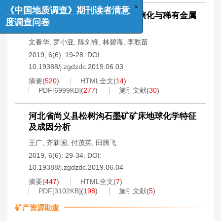
《中国地质调查》期刊读者满意
湘东北幕阜山地区燕山期岩浆演化与稀有金属
度调查问卷
成矿的关系
文春华
,
罗小亚
,
陈剑锋
,
林碧海
,
李胜苗
2019, 6(6): 19-28.
DOI:
10.19388/j.zgdzdc.2019.06.03
摘要
(
520
)
HTML全文
(
14
)
PDF[
6999KB
]
(
277
)
施引文献
(
30
)
河北省尚义县松树沟石墨矿矿床地球化学特征
及成因分析
王广
,
齐新国
,
付茂英
,
田腾飞
2019, 6(6): 29-34.
DOI:
10.19388/j.zgdzdc.2019.06.04
摘要
(
447
)
HTML全文
(
7
)
PDF[
3102KB
]
(
198
)
施引文献
(
5
)
矿产资源勘查