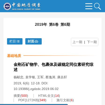
2019年 第6卷 第6期
栏目
封面
上一期
|
下一期
基础地质
金刚石矿物学、包裹体及碳稳定同位素研究综
述
杨献忠
,
袁学银
,
王军
,
蔡逸涛
,
康丛轩
2019, 6(6): 12-18.
DOI:
10.19388/j.zgdzdc.2019.06.02
摘要
(
500
)
HTML全文
(
14
)
PDF[
1272KB
]
(
349
)
施引文献
(
6
)
x