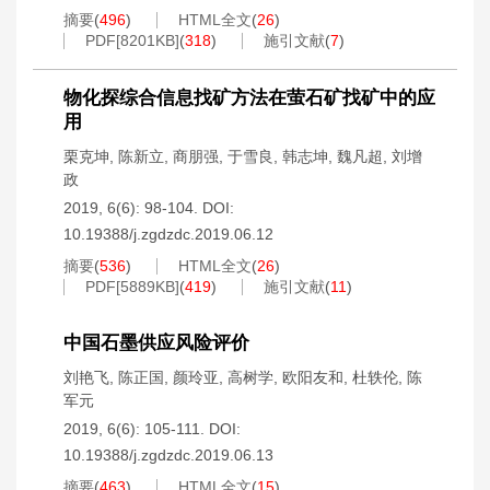
摘要
(
496
)
HTML全文
(
26
)
PDF[
8201KB
]
(
318
)
施引文献
(
7
)
物化探综合信息找矿方法在萤石矿找矿中的应
用
栗克坤
,
陈新立
,
商朋强
,
于雪良
,
韩志坤
,
魏凡超
,
刘增
政
2019, 6(6): 98-104.
DOI:
10.19388/j.zgdzdc.2019.06.12
摘要
(
536
)
HTML全文
(
26
)
PDF[
5889KB
]
(
419
)
施引文献
(
11
)
中国石墨供应风险评价
刘艳飞
,
陈正国
,
颜玲亚
,
高树学
,
欧阳友和
,
杜轶伦
,
陈
军元
2019, 6(6): 105-111.
DOI:
10.19388/j.zgdzdc.2019.06.13
摘要
(
463
)
HTML全文
(
15
)