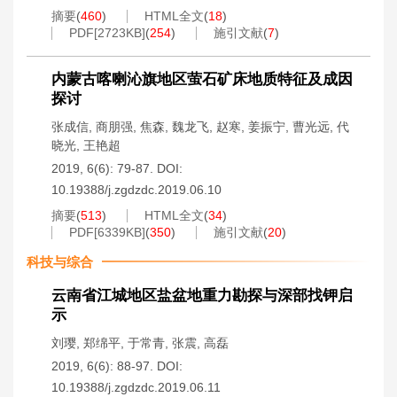
摘要
(
460
)
HTML全文
(
18
)
PDF[
2723KB
]
(
254
)
施引文献
(
7
)
内蒙古喀喇沁旗地区萤石矿床地质特征及成因
探讨
张成信
,
商朋强
,
焦森
,
魏龙飞
,
赵寒
,
姜振宁
,
曹光远
,
代
晓光
,
王艳超
2019, 6(6): 79-87.
DOI:
10.19388/j.zgdzdc.2019.06.10
摘要
(
513
)
HTML全文
(
34
)
PDF[
6339KB
]
(
350
)
施引文献
(
20
)
科技与综合
云南省江城地区盐盆地重力勘探与深部找钾启
示
刘璎
,
郑绵平
,
于常青
,
张震
,
高磊
2019, 6(6): 88-97.
DOI:
10.19388/j.zgdzdc.2019.06.11