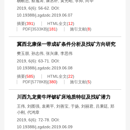
杨献忠
,
蔡逸涛
,
康丛轩
,
黄光昭
,
李帅
,
向华
2019, 6(6): 56-62.
DOI:
10.19388/j.zgdzdc.2019.06.07
摘要
(
391
)
HTML全文
(
12
)
PDF[
3533KB
]
(
181
)
施引文献
(
8
)
冀西北康保一带成矿条件分析及找矿方向研究
樊玉朋
,
孙志伟
,
张兴康
,
李思伟
2019, 6(6): 63-71.
DOI:
10.19388/j.zgdzdc.2019.06.08
摘要
(
585
)
HTML全文
(
22
)
PDF[
5778KB
]
(
380
)
施引文献
(
5
)
川西九龙黄牛坪铍矿床地质特征及找矿潜力
王伟
,
刘图强
,
袁蔺平
,
刘善宝
,
于扬
,
刘丽君
,
吕秉廷
,
郑
小刚
,
代鸿章
2019, 6(6): 72-78.
DOI:
10.19388/j.zgdzdc.2019.06.09