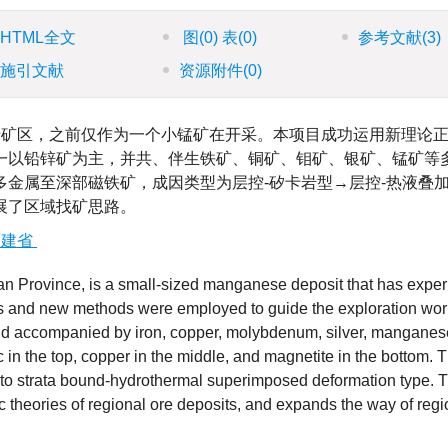
HTML全文
图
(0)
表
(0)
参考文献
(3)
施引文献
资源附件
(0)
矿区，之前仅作为一个小锰矿在开采。本项目成功运用新理论
一以铅锌矿为主，并共、伴生铁矿、铜矿、钼矿、银矿、锰矿等
金属至深部磁铁矿，成因类型为层控-矽卡岩型→层控-热液叠
展了区域找矿思路。
福建省
an Province, is a small-sized manganese deposit that has expe
ies and new methods were employed to guide the exploration wor
ound accompanied by iron, copper, molybdenum, silver, mangane
in the top, copper in the middle, and magnetite in the bottom. 
 to strata bound-hydrothermal superimposed deformation type. 
ic theories of regional ore deposits, and expands the way of regi