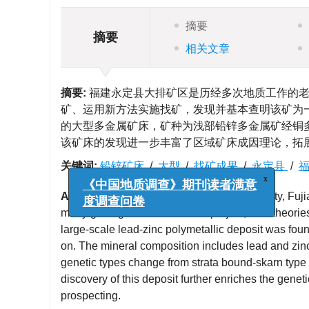
摘要
摘要
相关文章
摘要:
福建永定县大排矿区是历经多次地质工作的老
矿、运用新方法实施找矿，发现并基本查明该矿为
的大型多金属矿床，矿种为浅部铅锌多金属矿经铜多
该矿床的发现进一步丰富了区域矿床成因理论，拓
关键词:
铅锌矿床
/
大型
/
找矿成果
/
永定县
/
Abstract:
Dapai old mine in Yongding county, Fuji
x
《中国地质调查》期刊读者满意
many geological works. In this project, new theor
度调查问卷
large-scale lead-zinc polymetallic deposit was f
on. The mineral composition includes lead and zinc 
genetic types change from strata bound-skarn type
discovery of this deposit further enriches the genet
prospecting.