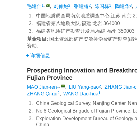
1
,
2
2
1
3
毛建仁
,
刘仰炮
,
张建椿
,
陈国栋
,
陶建华
,
1.
中国地质调查局南京地质调查中心,江苏 南京 21
2.
福建省第八地质大队,福建 龙岩 364000
3.
福建省地质矿产勘查开发局,福建 福州 350003
基金项目:
国土资源部矿产资源补偿费矿产勘查(编号:国土资发
资助。
详细信息
Prospecting Innovation and Breakthr
Fujian Province
1
,
2
MAO Jian-ren
,
LIU Yang-pao
,
ZHANG Jian-c
2
1
ZHANG Qi-gu
,
WANG Dao-hua
1.
China Geological Survey, Nanjing Center, Nan
2.
No 8 Geological Brigade of Fujian Province, 
3.
Exploration-Development Bureau of Geology a
China