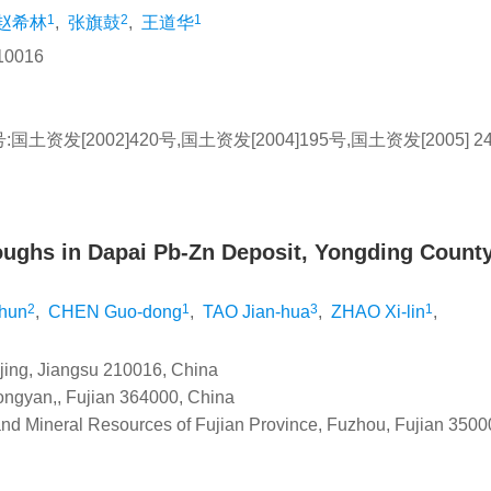
1
2
1
赵希林
,
张旗鼓
,
王道华
0016
[2002]420号,国土资发[2004]195号,国土资发[2005] 2
oughs in Dapai Pb-Zn Deposit, Yongding County
2
1
3
1
hun
,
CHEN Guo-dong
,
TAO Jian-hua
,
ZHAO Xi-lin
,
jing, Jiangsu 210016, China
Longyan,, Fujian 364000, China
nd Mineral Resources of Fujian Province, Fuzhou, Fujian 3500