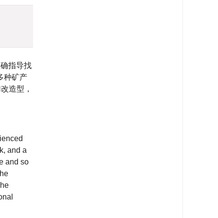
正确指导找
多种矿产
加改造型，
rienced
k, and a
se and so
The
The
onal