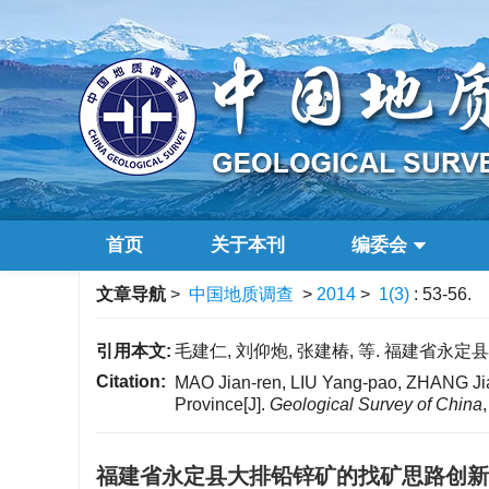
首页
关于本刊
编委会
文章导航
>
中国地质调查
>
2014
>
1(3)
: 53-56.
引用本文:
毛建仁, 刘仰炮, 张建椿, 等. 福建省永定县大
Citation:
MAO Jian-ren, LIU Yang-pao, ZHANG Jian
Province[J].
Geological Survey of China
福建省永定县大排铅锌矿的找矿思路创新