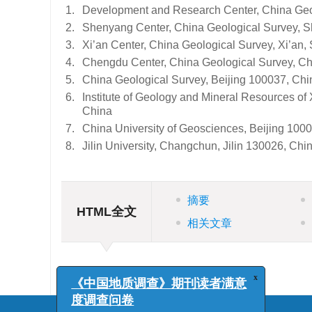
1.
Development and Research Center, China Geol
2.
Shenyang Center, China Geological Survey, S
3.
Xi’an Center, China Geological Survey, Xi’an,
4.
Chengdu Center, China Geological Survey, C
5.
China Geological Survey, Beijing 100037, Chi
6.
Institute of Geology and Mineral Resources o
China
7.
China University of Geosciences, Beijing 100
8.
Jilin University, Changchun, Jilin 130026, Chi
摘要
HTML全文
相关文章
x
《中国地质调查》期刊读者满意