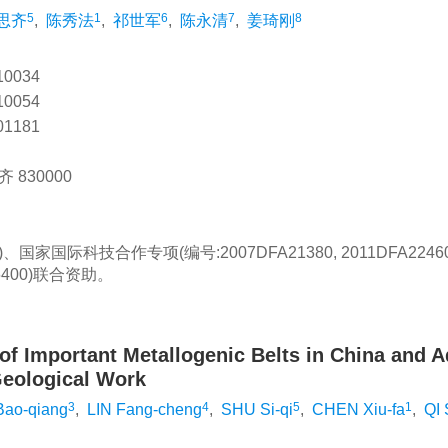
5
1
6
7
8
思齐
,
陈秀法
,
祁世军
,
陈永清
,
姜琦刚
0034
0054
1181
830000
、国家国际科技合作专项(编号:2007DFA21380, 2011DFA224
86400)联合资助。
of Important Metallogenic Belts in China and A
Geological Work
3
4
5
1
Bao-qiang
,
LIN Fang-cheng
,
SHU Si-qi
,
CHEN Xiu-fa
,
QI 