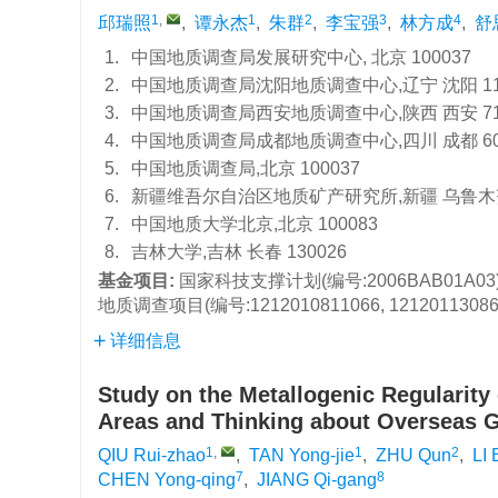
1
,
1
2
3
4
邱瑞照
,
谭永杰
,
朱群
,
李宝强
,
林方成
,
舒
1.
中国地质调查局发展研究中心, 北京 100037
2.
中国地质调查局沈阳地质调查中心,辽宁 沈阳 11
3.
中国地质调查局西安地质调查中心,陕西 西安 71
4.
中国地质调查局成都地质调查中心,四川 成都 60
5.
中国地质调查局,北京 100037
6.
新疆维吾尔自治区地质矿产研究所,新疆 乌鲁木齐 
7.
中国地质大学北京,北京 100083
8.
吉林大学,吉林 长春 130026
基金项目:
国家科技支撑计划(编号:2006BAB01A03)
地质调查项目(编号:1212010811066, 121201130
详细信息
Study on the Metallogenic Regularity 
Areas and Thinking about Overseas 
1
,
1
2
QIU Rui-zhao
,
TAN Yong-jie
,
ZHU Qun
,
LI 
7
8
CHEN Yong-qing
,
JIANG Qi-gang