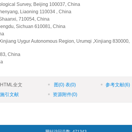
ogical Survey, Beijing 100037, China
henyang, Liaoning 110034 , China
 Shaanxi, 710054, China
hengdu, Sichuan 610081, China
na
f Xinjiang Uygur Autonomous Region, Urumqi ,Xinjiang 830000,
083, China
na
HTML全文
图
(0)
表
(0)
参考文献
(6)
施引文献
资源附件
(0)
网站访问总数:
471343