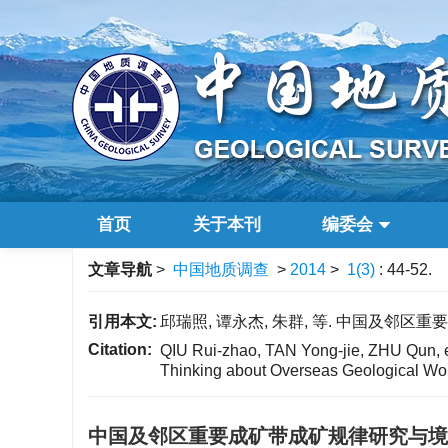
首页
关于本刊
编委会
文章导航
>
中国地质调查
>
2014
>
1(3)
: 44-52.
引用本文:
邱瑞照, 谭永杰, 朱群, 等. 中国及邻区重要成
Citation:
QIU Rui-zhao, TAN Yong-jie, ZHU Qun, et
Thinking about Overseas Geological Wor
中国及邻区重要成矿带成矿规律研究与境