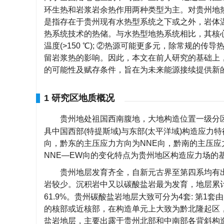
环生热和岩浆岩余热作用两种类型为主。对贵州地
是指存在于贵州现有水热型系统之下或之外，岩体
热系统技术的热储。与水热型地热系统相比，其核心差异
温度(>150 ℃); ②热源可能更多元，除常规
留岩浆热的影响。因此，本文在前人研究的基础上
的可能性及赋存条件，旨在为未来能源接续提供新
1 研究区地质概况
贵州地处祖国西南腹地，大地构造位置一级分
具中国西部(特提斯域)与东部(太平洋域)构造应
向，黔东的主压应力方向为NNE向，黔南的主压应
NNE—EW向的变化特点为贵州地区构造应力场的
贵州地层发育齐全，自新元古界至第四系均有出
岩较少。沉积岩中又以碳酸盐岩最为发育，地层累计厚度
61.9%。贵州碳酸盐岩地层大致可分为4套: 第
的核部或近核部，在构造单元上大致为黔北隆起区，
盐岩地层，主要出露于贵州北部和中南部各背斜构造核部