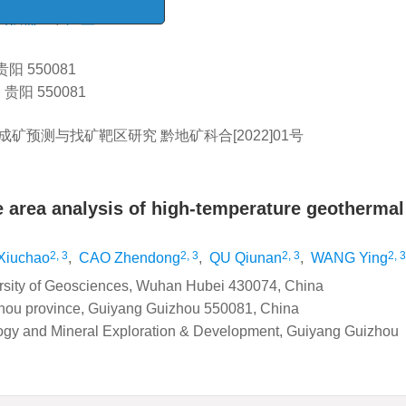
2, 3
2, 3
屈秋楠
,
汪莹
x
中国地质调查》期刊读者满意
调查问卷
 550081
阳 550081
源成矿预测与找矿靶区研究
黔地矿科合[2022]01号
 area analysis of high-temperature geothermal
2, 3
2, 3
2, 3
2, 3
Xiuchao
,
CAO Zhendong
,
QU Qiunan
,
WANG Ying
ersity of Geosciences, Wuhan Hubei 430074, China
izhou province, Guiyang Guizhou 550081, China
logy and Mineral Exploration & Development, Guiyang Guizhou