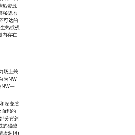
地热资源
增强型地
循环可达的
体生热或残
域内存在
力场上兼
向为NW
由NW—
岩和深变质
土面积的
区部分背斜
成的碳酸
清虚洞组)