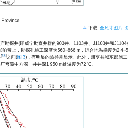
u Province
下载:
全尺寸图片
井(即威宁勘查井群的903井、1103井、J1103井和J1104
上，勘探孔施工深度为560~866 m，综合地温梯度为2.4~5.
[
38
]
井
之间(
图 3
)，有明显的热异常显示。此外，册亨县城东部施工的2
锅厂穹窿中方深一井井深1 950 m处温度为72 ℃。