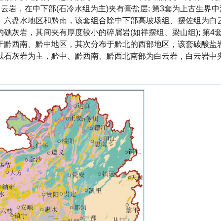
云岩，在中下部(石冷水组为主)夹有膏盐层; 第3套为上古生界
、六盘水地区和黔南，该套组合除中下部高坡场组、摆佐组为白
礁灰岩，其间夹有厚度较小的碎屑岩(如祥摆组、梁山组); 第4
于黔西南、黔中地区，其次分布于黔北的西部地区，该套碳酸盐
以石灰岩为主，黔中、黔西南、黔西北南部为白云岩，白云岩中