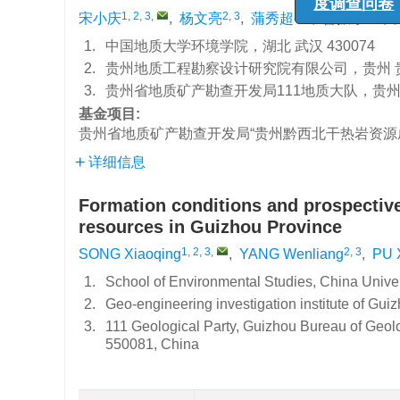
1, 2, 3
,
2, 3
2, 3
2, 3
宋小庆
,
杨文亮
,
蒲秀超
,
曹振东
,
《
1.
中国地质大学环境学院，湖北 武汉 430074
度
2.
贵州地质工程勘察设计研究院有限公司，贵州 贵阳
3.
贵州省地质矿产勘查开发局111地质大队，贵州 贵
基金项目:
贵州省地质矿产勘查开发局“贵州黔西北干热岩资
详细信息
Formation conditions and prospective
resources in Guizhou Province
1, 2, 3
,
2, 3
SONG Xiaoqing
,
YANG Wenliang
,
PU 
1.
School of Environmental Studies, China Univ
2.
Geo-engineering investigation institute of Gu
3.
111 Geological Party, Guizhou Bureau of Geo
550081, China