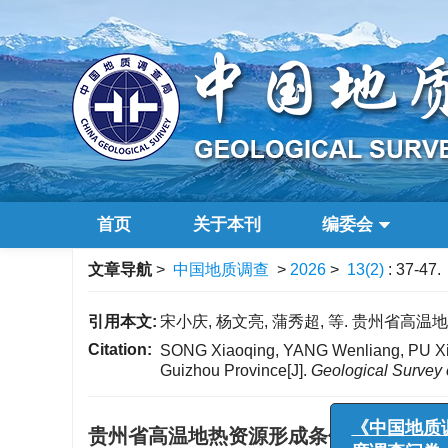
首页
关于本刊
编委会
文章导航
>
中国地质调查
>
2026
>
13(2)
: 37-47.
引用本文:
宋小庆, 杨文亮, 蒲秀超, 等. 贵州省高温地热资
Citation:
SONG Xiaoqing, YANG Wenliang, PU Xiuch
Guizhou Province[J].
Geological Survey 
贵州省高温地热资源形成条件及远景区分