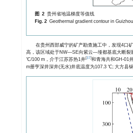
图 2
贵州省地温梯度等值线
Fig. 2
Geothermal gradient contour in Guizho
在贵州西部威宁的矿产勘查施工中，发现4口矿产勘探
高，该区域处于NW—SE向紫云—垭都基底大断裂影响带
[
37
]
℃/100 m，介于江苏苏热1井
和青海共和GH-01
m册亨深井深井(无水)井底温度为107.3 ℃; 大方县