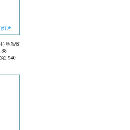
幻灯片
井) 地温较
88
 940