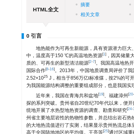
摘要
HTML全文
相关文章
0 引言
地热能作为可再生新能源，具有资源潜力巨大
[
1
]
中，温度高于150 ℃的高温地热资源
，因其储量
[
2
-
7
]
质的、可再生的新型清洁能源
。我国高温地热开
[
8
-
16
]
国际合作
。2013年，中国地质调查局评价了我
25
2.52×10
J，相当于856万亿t标准煤，按2%的可
为我国能源结构调整的重要组成部分，也是我国实现
[
19
]
[
20
近年来，我国在青海共和盆地
、福建漳州
探的系列突破。贵州省自20世纪70年代以来，便
[
24
-
统地开展了水热型地热资源的调查、勘查和研究
州省主要地层岩性的热物性参数，并总结出岩石热物
的大地热流值进行了实测，结果显示贵州热流总体
[
25
]
高于全国陆地地区的平均值。王亮等
通过区域重