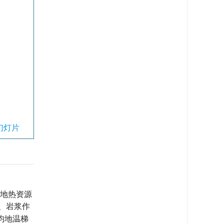
幻灯片
温地热资源
、岩浆作
均地温梯