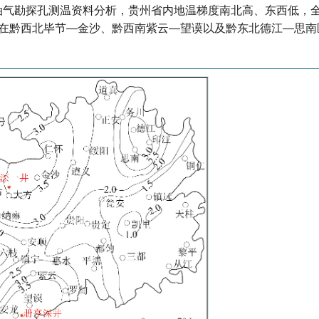
油气勘探孔测温资料分析，贵州省内地温梯度南北高、东西低，
℃/100 m，在黔西北毕节—金沙、黔西南紫云—望谟以及黔东北德江—思
。