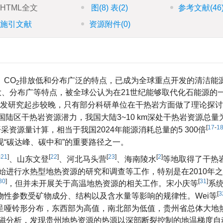
HTML全文
图
(8)
表
(2)
参考文献
(46
施引文献
资源附件
(0)
、CO
排放低和分布广泛的特点，已成为全球重点开发的清洁能
2
大、分布广等特点，被全球公认为在21世纪能够取代化石能源的
发研究起步较晚，只有部分科研单位在干热岩方面做了理论探讨
国陆区干热岩资源潜力，我国大陆3~10 km深处干热岩资源总量
[
17
-
1
开采资源量计算，相当于我国2024年能源消耗总量的5 300倍
“碳达峰、碳中和”的重要路径之一。
-
21
]
[
22
]
[
23
]
[
2
]
、山东文登
、河北马头营
、海南陵水
等地取得了干热
开始进行水热型地热资源的研究和调查等工作，特别是在2010年
30
]
[
31
]
，但并未开展关于高温地热资源的相关工作。宋小庆等
系
[
3
性参数受矿物成分、结构以及含水量等影响的规律性。Wei等
呈哑铃形分布，东西部为高值，南北部为低值，贵州省总体大地
磁分析，发现贵州地热资源的热源以深部断裂控制的地温梯度自