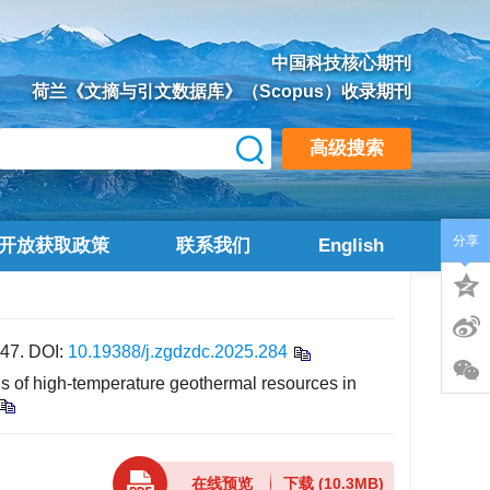
中国科技核心期刊
荷兰《文摘与引文数据库》（Scopus）收录期刊
高级搜索
分享
开放获取政策
联系我们
English
47.
DOI:
10.19388/j.zgdzdc.2025.284
 of high-temperature geothermal resources in
在线预览
下载
(10.3MB)