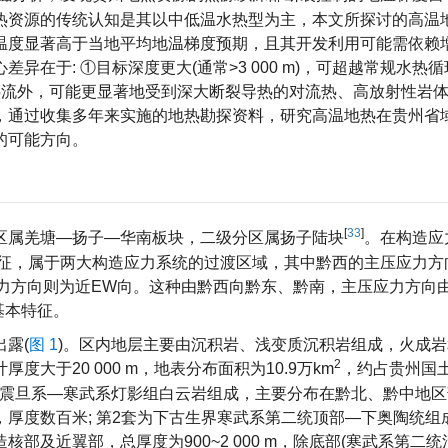
热资源的传统认知是其以中低温水热型为主，本文所探讨的高温
温度显著高于当地平均地温梯度预期，且其开发利用可能需依赖
在于: ①目标深度更大(通常>3 000 m)，可超越常规水热
的传导热流外，可能更显著地受到深大断裂导热的对流热、高放射性岩
，通过收集多年来实施的地热勘探资料，研究高温地热在贵州省
的可能方向。
[
33
]
区属羌塘—扬子—华南板块，二级分区属扬子陆块
。在构造应
力特征，属于两大构造应力系统的过渡区域，其中黔西的主压应力方
力方向则为近EW向。这种由黔西向黔东、黔南，主压应力方向
基本特征。
露(
图 1
)。区内地层主要由沉积岩、浅变质沉积岩组成，火成
2
大于20 000 m，地表分布面积为10.9万km
，约占贵州国
1套由震旦系—寒武系灯影组白云岩组成，主要分布在黔北、黔中地
厚度数百米; 第2套为下古生界寒武系第二统顶部—下奥陶统组
及近翼部，总厚度为900~2 000 m，除底部(寒武系第二统