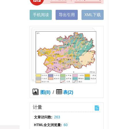
手机阅读
导出引用
XML下载
图(8)
/
表(2)
计量
文章访问数:
263
HTML全文浏览量:
60