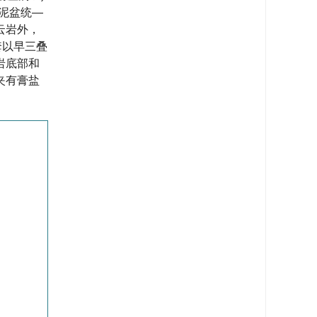
中泥盆统—
云岩外，
套以早三叠
岩底部和
夹有膏盐