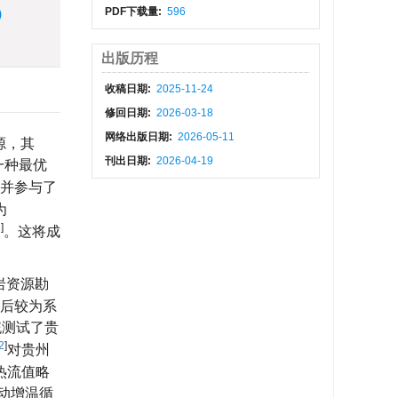
PDF下载量:
596
)
出版历程
收稿日期:
2025-11-24
修回日期:
2026-03-18
网络出版日期:
2026-05-11
源，其
刊出日期:
2026-04-19
一种最优
并参与了
为
8
]
。这将成
岩资源勘
之后较为系
统测试了贵
2
]
对贵州
热流值略
动增温循