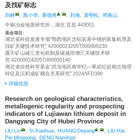
及找矿标志
,
刘林
,
斯小华
,
黄德将
,
刘海
,
裴明松
,
邓南山
中南冶金地质研究所，湖北 宜昌 443001
基金项目:
湖北省科技发展专项“鄂西地区含铝岩系中锂的富集机理及
找矿关键技术研究”
42000023205T000000230
露天矿山碳汇变化机制及碳减排增汇关键技术研
究
42000024205T000000140
湖北省自然科学基金“武当地区南华纪—寒武纪岩相古地理
特征及沉积成矿耦合关系研究”
2024AFD390
详细信息
Research on geological characteristics,
metallogenic regularity and prospecting
indicators of Lujiawan lithium deposit in
Dangyang City of Hubei Province
,
LIU Lin
,
SI Xiaohua
,
HUANG Dejiang
,
LIU Hai
,
Pei Mingsong
,
DENG Nanshan