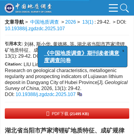
文章导航
>
中国地质调查
>
2026
>
13(1)
: 29-42.
> DOI:
10.19388/j.zgdzdc.2025.107
引用本文:
刘林, 斯小华, 黄德将, 等. 湖北省当阳市芦家湾锂
x
矿地质特征、成矿规律及找矿标志[J]. 中国地质调查, 2026,
《中国地质调查》期刊读者满意
13(1): 29-42.
DOI:
10.19388/j.zgdzdc.2025.107
度调查问卷
Citation:
LIU Lin, SI Xiaohua, HUANG Dejiang, et al.
Research on geological characteristics, metallogenic
regularity and prospecting indicators of Lujiawan lithium
deposit in Dangyang City of Hubei Province[J].
Geological
Survey of China
, 2026, 13(1): 29-42.
DOI:
10.19388/j.zgdzdc.2025.107
PDF下载
(21495 KB)
湖北省当阳市芦家湾锂矿地质特征、成矿规律