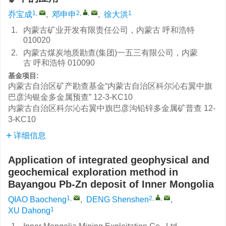
1
,
2
,
,
1
乔宝成
,
邓申申
,
徐大洪
1.
内蒙古矿业开发有限责任公司，内蒙古 呼和浩特
010020
2.
内蒙古煤炭地质勘查(集团)一五三有限公司，内蒙
古 呼和浩特 010090
基金项目:
内蒙古自治区矿产勘查基金“内蒙古自治区科尔沁右翼中旗
巴彦沟银金多金属预查”
12-3-KC10
内蒙古自治区科尔沁右翼中旗巴彦沟铅锌多金属矿普查
12-
3-KC10
详细信息
Application of integrated geophysical and
geochemical exploration method in
Bayangou Pb-Zn deposit of Inner Mongolia
1
,
2
,
,
QIAO Baocheng
,
DENG Shenshen
,
1
XU Dahong