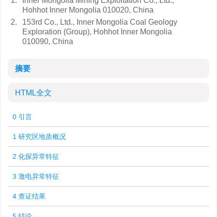
1.
Inner Mongolia Mining Exploitation Co., Ltd.,
Hohhot Inner Mongolia 010020, China
2.
153rd Co., Ltd., Inner Mongolia Coal Geology
Exploration (Group), Hohhot Inner Mongolia
010090, China
摘要
HTML全文
0 引言
1 研究区地质概况
2 化探异常特征
3 激电异常特征
4 查证结果
5 结论