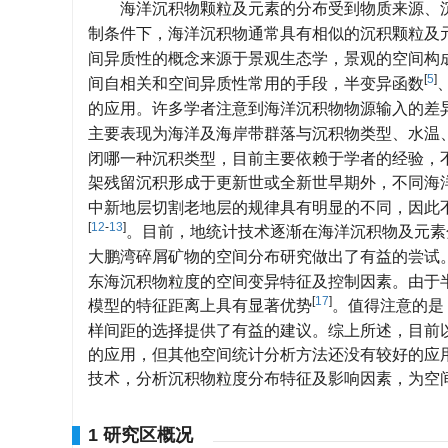
海洋沉积物颗粒及元素的分布受到物质来源、
制条件下，海洋沉积物通常具有相似的沉积颗粒及
间异质性的概念来源于景观生态学，景观的空间构
[
5
]
间自相关和空间异质性常用的手段，半变异函数
的应用。许多学者注意到海洋沉积物物源输入的差
主要表现为海洋及海岸带群落与沉积物类型、水温
闭哪一种沉积类型，目前主要依赖于学者的经验，
架残留沉积形成于更新世或全新世早期外，不同海
中新地层切割老地层的规律具有明显的不同，因此
[
12
-
13
]
。目前，地统计技术逐渐在海洋沉积物及元素
大鹏湾碎屑矿物的空间分布研究做出了有益的尝试
东海沉积物粒度的空间变异特征及控制因素。由于
[
17
]
模型的特征距离上具有显著优势
。值得注意的是
样间距的选择提供了有益的建议。综上所述，目前
的应用，但其他空间统计分析方法还没有较好的应
技术，分析沉积物粒度分布特征及影响因素，为空
1 研究区概况