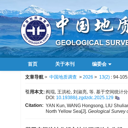
首页
关于本刊
编委会
文章导航
>
中国地质调查
>
2026
>
13(2)
: 94-105
引用本文:
阎琨, 王洪松, 刘淑亮, 等. 基于空间统计分析
DOI:
10.19388/j.zgdzdc.2025.129
Citation:
YAN Kun, WANG Hongsong, LIU Shuliang, e
North Yellow Sea[J].
Geological Survey 