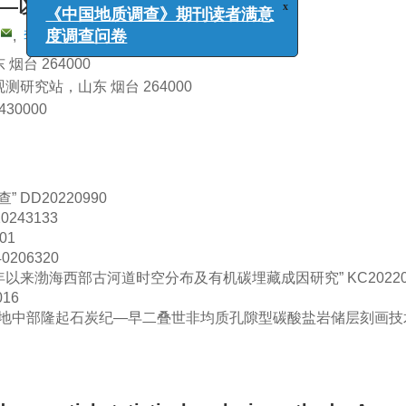
—以北黄海西部为例
1, 2
1, 2, 5
1, 2
,
李梦婷
,
吴淑玉
,
袁庆政
台 264000
x
《中国地质调查》期刊读者满意
究站，山东 烟台 264000
度调查问卷
0000
查”
DD20220990
0243133
01
0206320
Ma年以来渤海西部古河道时空分布及有机碳埋藏成因研究”
KC2022
016
盆地中部隆起石炭纪—早二叠世非均质孔隙型碳酸盐岩储层刻画技