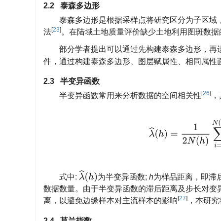
2.2 泰森多边形
泰森多边形是根据采样点将研究区分为子区域
[
23
]
法
。在陆域土地质量评价缺少土地利用图斑数据
部分学者提出可以通过先构建泰森多边形，再
件，通过构建泰森多边形、图层赋属性、相同属性
2.3 半变异函数
[
26
]
半变异函数常用来分析数据的空间相关性
，
λ
^
(
h
)
=
1
2
N
(
h
)
∑
λ
^
(
h
)
式中:
为半变异函数;
h
为样品距离，即滞后
数据数量。由于半变异函数的滞后距离及步长对变
[
27
]
离，以避免边缘样本对主流样本的影响
，本研究
2.4 莫兰指数