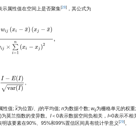
[
28
]
表示属性值在空间上是否聚集
，其公式为
w
i
j
(
x
i
−
x
¯
)
(
x
j
−
x
¯
)
∑
i
=
1
n
∑
j
=
1
n
w
i
j
×
∑
i
=
1
n
(
x
i
−
x
j
)
2
,
−
E
(
I
)
var
(
I
)
。
。
属性值;
x
为位置
i
、
j
的平均值;
n
为数据个数;
w
为栅格单元的权重
ij
)为莫兰指数的变异数。
I
＜0表示数据空间负相关，
I
=0表示不相
[
29
]
6时，表明该要素在90%、95%和99%置信区间具有统计学意义
。