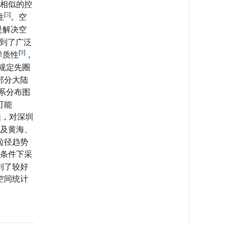
相似的控
[
3
]
性
。空
是解决空
到了广泛
[
9
]
异质性
，
规定先圈
部分大陆
系分布图
可能
法，对深圳
及黄海、
粒径趋势
条件下采
到了较好
空间统计