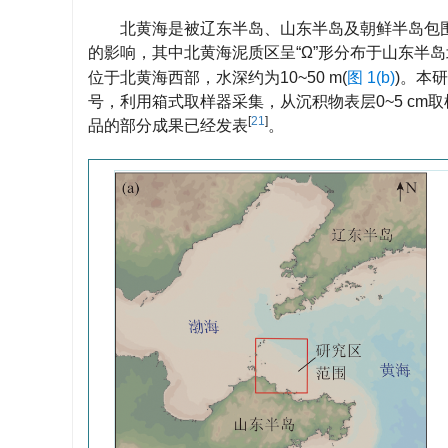
北黄海是被辽东半岛、山东半岛及朝鲜半岛包围
的影响，其中北黄海泥质区呈“Ω”形分布于山东半岛
位于北黄海西部，水深约为10~50 m(
图 1(b)
)。本
号，利用箱式取样器采集，从沉积物表层0~5 cm
[
21
]
品的部分成果已经发表
。