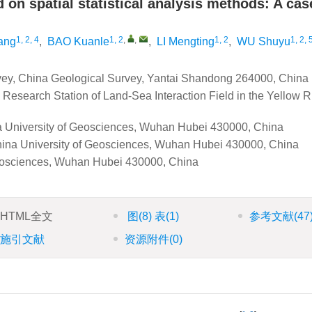
on spatial statistical analysis methods: A cas
1, 2, 4
1, 2
,
,
1, 2
1, 2, 
ang
,
BAO Kuanle
,
LI Mengting
,
WU Shuyu
rvey, China Geological Survey, Yantai Shandong 264000, China
Research Station of Land-Sea Interaction Field in the Yellow R
na University of Geosciences, Wuhan Hubei 430000, China
hina University of Geosciences, Wuhan Hubei 430000, China
Geosciences, Wuhan Hubei 430000, China
HTML全文
图
(8)
表
(1)
参考文献
(47
施引文献
资源附件
(0)