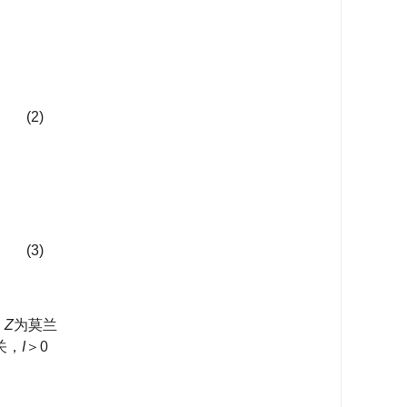
(2)
(3)
;
Z
为莫兰
关，
I
＞0