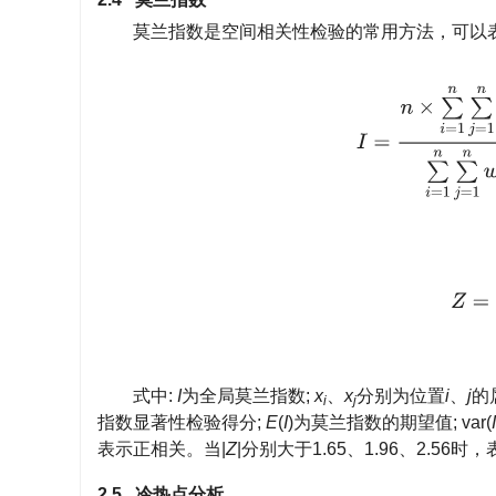
莫兰指数是空间相关性检验的常用方法，可以
I
=
n
×
∑
i
=
1
n
∑
j
=
1
n
Z
=
I
式中:
I
为全局莫兰指数;
x
、
x
分别为位置
i
、
j
的
i
j
指数显著性检验得分;
E
(
I
)为莫兰指数的期望值; var(
I
表示正相关。当|
Z
|分别大于1.65、1.96、2.5
2.5 冷热点分析