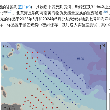
的陆架海(
图 1(a)
)，其物质来源受到黄河、鸭绿江及3个半岛上
[
19
]
[
20
]
北部
。北黄海是渤海与南黄海物质及能量交换的重要通道
研究的样品于2023年6月和2024年5月分别乘海洋地质七号和海
取样，样品置于聚乙烯袋中密封保存，及时送入实验室测试，其中2