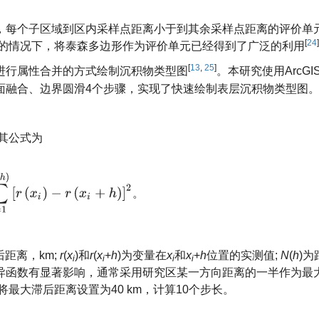
，每个子区域到区内采样点距离小于到其余采样点距离的评价单
[
24
]
的情况下，将泰森多边形作为评价单元已经得到了广泛的利用
[
13
,
25
]
进行属性合并的方式绘制沉积物类型图
。本研究使用ArcGIS 
面融合、边界圆滑4个步骤，实现了快速绘制表层沉积物类型图
其公式为
i
=
1
N
(
h
)
[
r
(
x
i
)
−
r
(
x
i
+
h
)
]
2
。
。
距离，km;
r
(
x
)和
r
(
x
+
h
)为变量在
x
和
x
+
h
位置的实测值;
N
(
h
)为
i
i
i
i
异函数有显著影响，通常采用研究区某一方向距离的一半作为最
将最大滞后距离设置为40 km，计算10个步长。