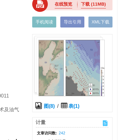
在线预览
下载
(11MB)
手机阅读
导出引用
XML下载
0011
图(8)
/
表(1)
术及油气
计量
文章访问数:
242