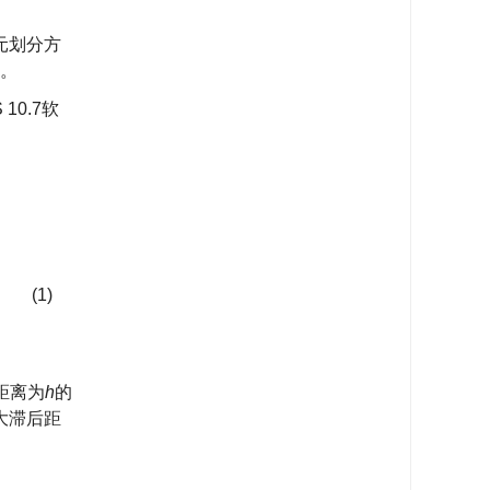
元划分方
。
10.7软
。
(1)
距离为
h
的
大滞后距