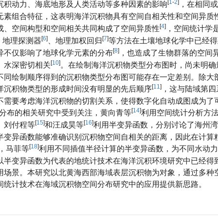
[
1
-
2
]
沉积动力、海底地形及人类活动等多种因素的影响
，在相同或
元素组合特征，这表明海洋沉积物具有空间自相关性和空间异质
[
4
]
成、空间构型和空间相关共同构成了空间异质性
，空间统计学
[
6
]
[
7
]
、地理探测器
、地理加权回归
等方法在土壤地球化学中已经得
[
8
]
异不仅影响了地球化学元素的分布
，也造成了生物群落的空间
[
10
]
、水深密切相关
。在绘制海洋沉积物类型分布图时，尚未明确
不同绘制顺序得到的沉积物类型分布图可能存在一定差别。除大
[
11
]
洋沉积物类型的形成时间没有明显的先后顺序
，这与陆域第四
不需要考虑海洋沉积物的切割关系，使得数字化自动成图成为了
[
14
]
分布的相关研究中受到关注，黄向青等
利用空间统计分析方
[
15
]
[
16
]
。刘付程等
和汪成昊等
利用半变异函数，分别讨论了海州湾
半变异函数能够准确识别沉积物空间自相关的距离，因此在计算
[
18
]
，马菲等
利用不同插值半径计算的半变异函数，为不同水动力
以半变异函数为代表的地统计技术在海洋沉积环境研究中已经得
用场景。本研究以北黄海西部海域表层沉积物为对象，通过多种
间统计技术在海域沉积物空间分布研究中的应用提供新思路。