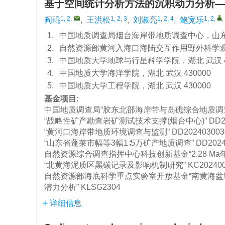
基于空间统计分析方法的沉积动力分析—
1, 2
,
1, 2, 3
1, 2, 4
1, 2
,
,
阎琨
,
王洪松
,
刘淑亮
,
鲍宽乐
1.
中国地质调查局烟台海岸带地质调查中心，山东 烟
2.
自然资源部黄河入海口海陆交互作用野外科学观测研
3.
中国地质大学地球与行星科学学院，湖北 武汉 43
4.
中国地质大学海洋学院，湖北 武汉 430000
5.
中国地质大学工程学院，湖北 武汉 430000
基金项目:
中国地质调查局“胶东北部海岸带与岛礁综合地质调
“战略性矿产勘查岩矿测试技术支撑(烟台中心)”
DD2
“黄河口海岸带地质环境调查与监测”
DD202403003
“山东省蓬莱市幅等3幅1∶5万矿产地质调查”
DD2024
自然资源综合调查指挥中心科技创新基金“2.28 
“北黄海泥质区黑碳记录及影响机制研究”
KC20240
自然资源部海底科学重点实验室开放基金“南黄海
潜力分析”
KLSG2304
详细信息