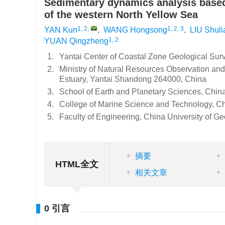
Sedimentary dynamics analysis based 
of the western North Yellow Sea
1, 2
,
1, 2, 3
YAN Kun
,
WANG Hongsong
,
LIU Shuli
1, 2
YUAN Qingzheng
1.
Yantai Center of Coastal Zone Geological Su
2.
Ministry of Natural Resources Observation and 
Estuary, Yantai Shandong 264000, China
3.
School of Earth and Planetary Sciences, Chi
4.
College of Marine Science and Technology, C
5.
Faculty of Engineering, China University of 
摘要
HTML全文
相关文章
0 引言