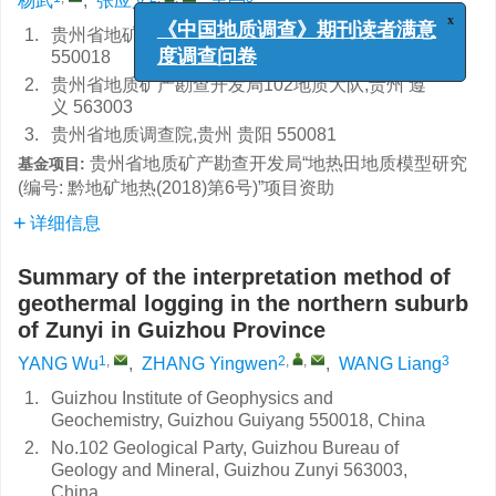
杨武
,
张应文
,
王亮
x
1.
贵州省地矿局地球物理地球化学勘查院,贵州 贵阳
《中国地质调查》期刊读者满意
550018
度调查问卷
2.
贵州省地质矿产勘查开发局102地质大队,贵州 遵
义 563003
3.
贵州省地质调查院,贵州 贵阳 550081
贵州省地质矿产勘查开发局“地热田地质模型研究
基金项目:
(编号: 黔地矿地热(2018)第6号)”项目资助
详细信息
Summary of the interpretation method of
geothermal logging in the northern suburb
of Zunyi in Guizhou Province
1
,
2
,
,
3
YANG Wu
,
ZHANG Yingwen
,
WANG Liang
1.
Guizhou Institute of Geophysics and
Geochemistry, Guizhou Guiyang 550018, China
2.
No.102 Geological Party, Guizhou Bureau of
Geology and Mineral, Guizhou Zunyi 563003,
China